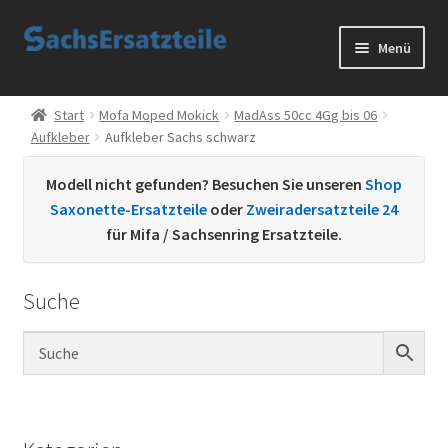
Zur
Zum
Menü
Navigation
Inhalt
springen
springen
Start
Start
Mofa Moped Mokick
MadAss 50cc 4Gg bis 06
Aufkleber
Aufkleber Sachs schwarz
AGB
Modell nicht gefunden? Besuchen Sie unseren
Shop
Datenschutzerklärung
Saxonette-Ersatzteile
oder
Zweiradersatzteile 24
für Mifa / Sachsenring Ersatzteile.
Impressum
Suche
Kontakt
Sachs Ersatzteile
Sachsteile