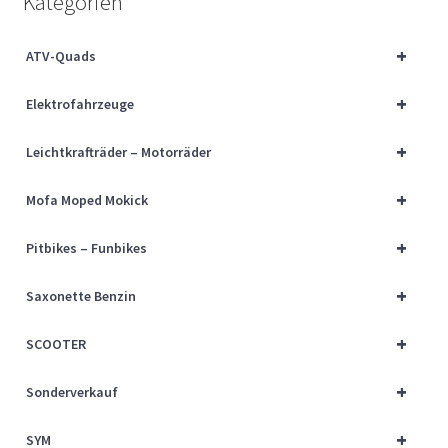
Kategorien
Über uns
+
ATV-Quads
Vertrag widerrufen
+
Elektrofahrzeuge
Widerrufsbelehrung
+
Leichtkrafträder – Motorräder
Cart
+
Mofa Moped Mokick
Checkout
+
Pitbikes – Funbikes
My account
+
Saxonette Benzin
+
SCOOTER
+
Sonderverkauf
+
SYM