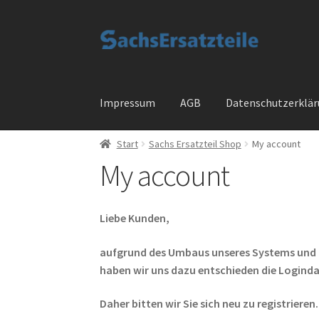
Zur
Zum
Navigation
Inhalt
springen
springen
Impressum
AGB
Datenschutzerklä
Start
Sachs Ersatzteil Shop
My account
Start
AGB
Datenschutzerklärung
Impressum
My account
Widerrufsbelehrung
Cart
Checkout
My accou
Liebe Kunden,
aufgrund des Umbaus unseres Systems und
haben wir uns dazu entschieden die Loginda
Daher bitten wir Sie sich neu zu registrieren.