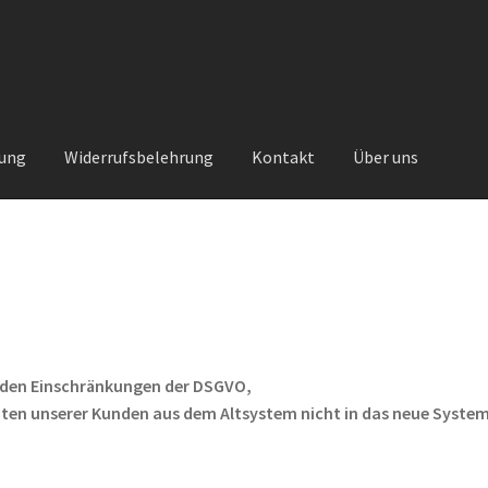
rung
Widerrufsbelehrung
Kontakt
Über uns
Kontakt
Sachs Ersatzteile
Sachsteile
Über uns
Vertrag widerrufe
nt
 den Einschränkungen der DSGVO,
ten unserer Kunden aus dem Altsystem nicht in das neue System