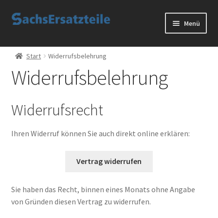
Zur
Zum
Menü
Navigation
Inhalt
springen
springen
Start
Start
Widerrufsbelehrung
Widerrufsbelehrung
AGB
Datenschutzerklärung
Widerrufsrecht
Impressum
Ihren Widerruf können Sie auch direkt online erklären:
Kontakt
Vertrag widerrufen
Sachs Ersatzteile
Sie haben das Recht, binnen eines Monats ohne Angabe
Sachsteile
von Gründen diesen Vertrag zu widerrufen.