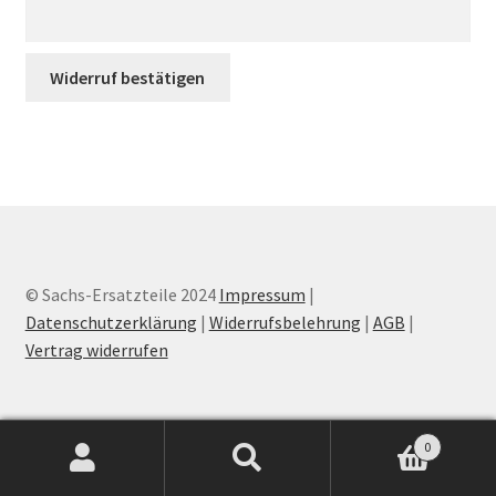
i
Über uns
l
(
Widerruf bestätigen
Vertrag widerrufen
w
i
Widerrufsbelehrung
e
d
Cart
e
r
Checkout
h
o
© Sachs-Ersatzteile 2024
Impressum
|
My account
l
Datenschutzerklärung
|
Widerrufsbelehrung
|
AGB
|
e
Vertrag widerrufen
n
)
0
*