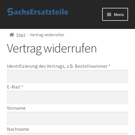
Zur
Zum
Menü
Navigation
Inhalt
springen
springen
Start
Start
Vertrag widerrufen
Vertrag widerrufen
AGB
Datenschutzerklärung
Identifizierung des Vertrags, z.B. Bestellnummer
*
Impressum
E-Mail
*
Kontakt
E
Vorname
Sachs Ersatzteile
-
M
Sachsteile
Nachname
a