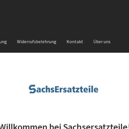
rung
Widerrufsbelehrung
Kontakt
Über uns
Kontakt
Sachs Ersatzteile
Sachsteile
Über uns
Vertrag widerrufe
nt
Willkommen bei Sachsersatzteile