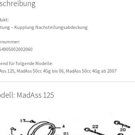
schreibung
ukt:
htung – Kupplung Nachstellungsabdeckung
lenummer:
64905002002060
end für folgende Modelle:
ss 125, MadAss 50cc 4Gg bis 06, MadAss 50cc 4Gg ab 2007
dell: MadAss 125