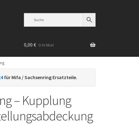
0,00
€
0 Artikel
ung
n
24
für Mifa / Sachsenring Ersatzteile.
ng – Kupplung
tellungsabdeckung