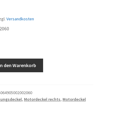
zgl.
Versandkosten
2060
In den Warenkorb
abdeckung
064905002002060
lungsdeckel
,
Motordeckel rechts
,
Motordeckel