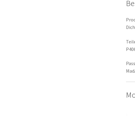
Be
Prod
Dic
Tei
P40
Pass
MadA
Mo