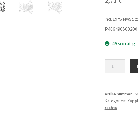
2,71
€
inkl. 19 % MwSt.
z
P406490500200
49 vorrätig
Dichtung
-
Kupplung
Nachstellungs
Menge
Artikelnummer:
P4
Kategorien:
Kupp
rechts