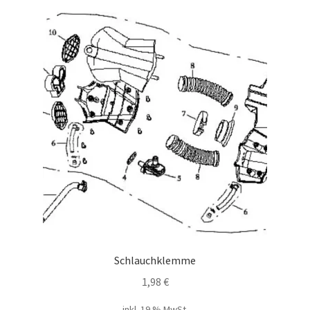
Schlauchklemme
1,98
€
inkl. 19 % MwSt.