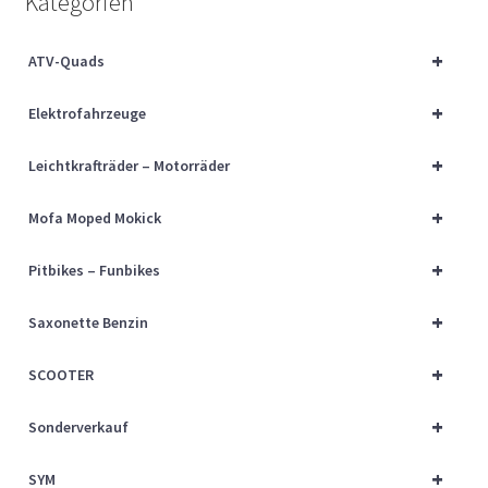
Kategorien
Über uns
+
ATV-Quads
Vertrag widerrufen
+
Elektrofahrzeuge
Widerrufsbelehrung
+
Leichtkrafträder – Motorräder
Cart
+
Mofa Moped Mokick
Checkout
+
Pitbikes – Funbikes
My account
+
Saxonette Benzin
+
SCOOTER
+
Sonderverkauf
+
SYM