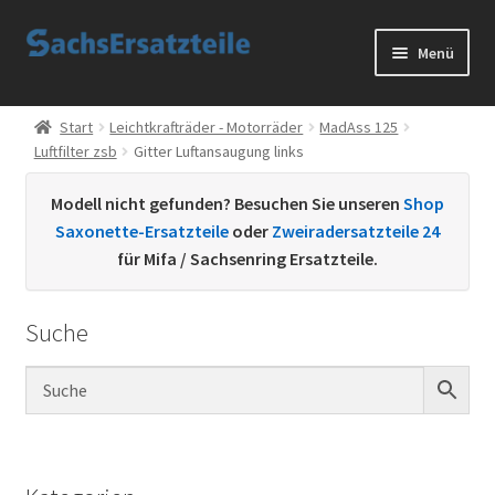
Zur
Zum
Menü
Navigation
Inhalt
springen
springen
Start
Start
Leichtkrafträder - Motorräder
MadAss 125
Luftfilter zsb
Gitter Luftansaugung links
AGB
Modell nicht gefunden? Besuchen Sie unseren
Shop
Datenschutzerklärung
Saxonette-Ersatzteile
oder
Zweiradersatzteile 24
für Mifa / Sachsenring Ersatzteile.
Impressum
Suche
Kontakt
Sachs Ersatzteile
Sachsteile