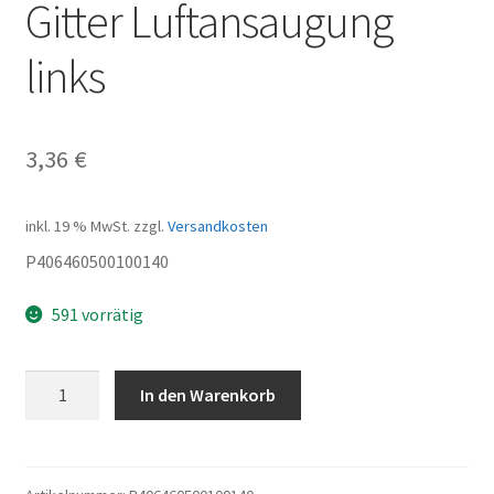
Gitter Luftansaugung
links
3,36
€
inkl. 19 % MwSt.
zzgl.
Versandkosten
P406460500100140
591 vorrätig
Gitter
In den Warenkorb
Luftansaugung
links
Menge