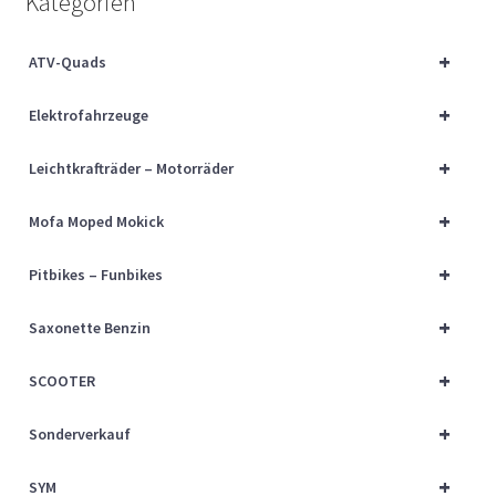
Kategorien
Über uns
+
ATV-Quads
Vertrag widerrufen
+
Elektrofahrzeuge
Widerrufsbelehrung
+
Leichtkrafträder – Motorräder
Cart
+
Mofa Moped Mokick
Checkout
+
Pitbikes – Funbikes
My account
+
Saxonette Benzin
+
SCOOTER
+
Sonderverkauf
+
SYM