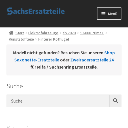
Zur
Zum
Menü
Navigation
Inhalt
springen
springen
Start
Start
Elektrofahrzeuge
ab 2020
SAXXX Prima E
Kunststoffteile
Hinterer Kotflügel
AGB
Modell nicht gefunden? Besuchen Sie unseren
Shop
Datenschutzerklärung
Saxonette-Ersatzteile
oder
Zweiradersatzteile 24
für Mifa / Sachsenring Ersatzteile.
Impressum
Suche
Kontakt
Sachs Ersatzteile
Sachsteile