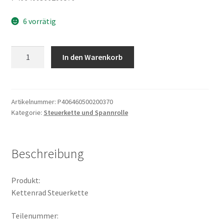
6 vorrätig
Kettenrad
In den Warenkorb
Steuerkette
Menge
Artikelnummer:
P406460500200370
Kategorie:
Steuerkette und Spannrolle
Beschreibung
Produkt:
Kettenrad Steuerkette
Teilenummer: