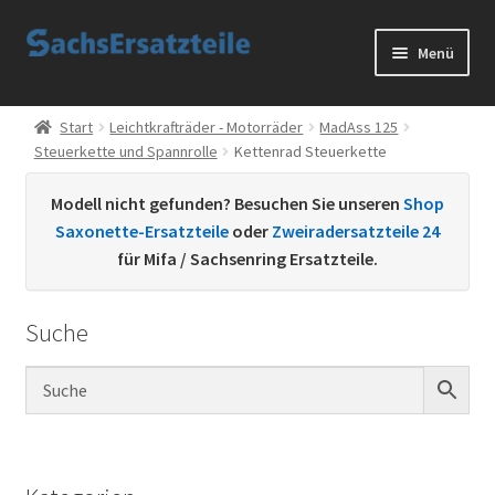
Zur
Zum
Menü
Navigation
Inhalt
springen
springen
Start
Start
Leichtkrafträder - Motorräder
MadAss 125
Steuerkette und Spannrolle
Kettenrad Steuerkette
AGB
Modell nicht gefunden? Besuchen Sie unseren
Shop
Datenschutzerklärung
Saxonette-Ersatzteile
oder
Zweiradersatzteile 24
für Mifa / Sachsenring Ersatzteile.
Impressum
Suche
Kontakt
Sachs Ersatzteile
Sachsteile