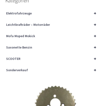
Kategorien
Über uns
+
Elektrofahrzeuge
Vertrag widerrufen
+
Leichtkrafträder – Motorräder
Widerrufsbelehrung
+
Mofa Moped Mokick
Cart
+
Saxonette Benzin
Checkout
+
SCOOTER
My account
+
Sonderverkauf