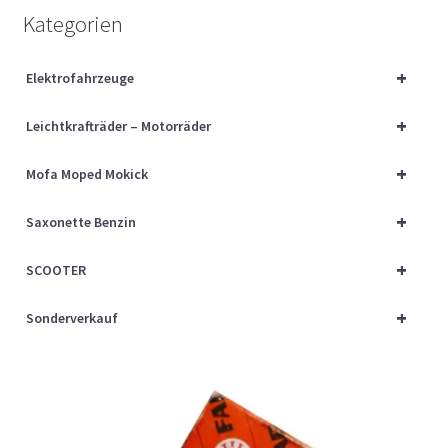
Über uns
Kategorien
Vertrag widerrufen
+
Elektrofahrzeuge
+
Widerrufsbelehrung
Leichtkrafträder – Motorräder
+
Mofa Moped Mokick
Cart
+
Saxonette Benzin
Checkout
+
SCOOTER
My account
+
Sonderverkauf