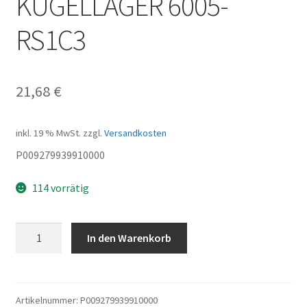
KUGELLAGER 6005-
RS1C3
21,68
€
inkl. 19 % MwSt.
zzgl.
Versandkosten
P009279939910000
114 vorrätig
KUGELLAGER
In den Warenkorb
6005-
RS1C3
Menge
Artikelnummer:
P009279939910000