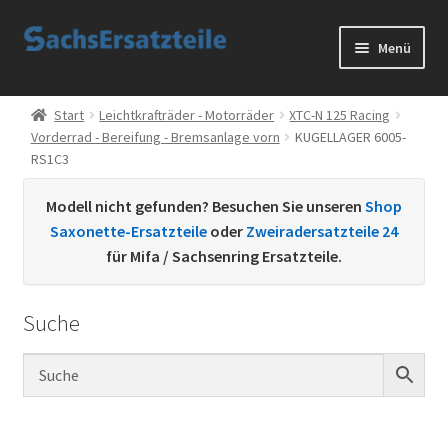
Zur
Zum
Menü
Navigation
Inhalt
springen
springen
Start
Start
Leichtkrafträder - Motorräder
XTC-N 125 Racing
Vorderrad - Bereifung - Bremsanlage vorn
KUGELLAGER 6005-
AGB
RS1C3
Datenschutzerklärung
Modell nicht gefunden? Besuchen Sie unseren
Shop
Saxonette-Ersatzteile
oder
Zweiradersatzteile 24
Impressum
für Mifa / Sachsenring Ersatzteile.
Kontakt
Suche
Sachs Ersatzteile
Sachsteile