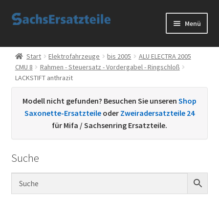
Zur
Zum
Menü
Navigation
Inhalt
springen
springen
Start
Start
Elektrofahrzeuge
bis 2005
ALU ELECTRA 2005
CMU 8
Rahmen - Steuersatz - Vordergabel - Ringschloß
AGB
LACKSTIFT anthrazit
Datenschutzerklärung
Modell nicht gefunden? Besuchen Sie unseren
Shop
Saxonette-Ersatzteile
oder
Zweiradersatzteile 24
Impressum
für Mifa / Sachsenring Ersatzteile.
Kontakt
Suche
Sachs Ersatzteile
Sachsteile