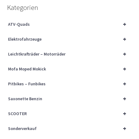
Über uns
Kategorien
Vertrag widerrufen
+
ATV-Quads
+
Widerrufsbelehrung
Elektrofahrzeuge
+
Leichtkrafträder – Motorräder
Cart
+
Mofa Moped Mokick
Checkout
+
Pitbikes – Funbikes
My account
+
Saxonette Benzin
+
SCOOTER
+
Sonderverkauf