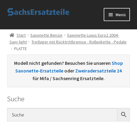
Zur
Zum
Menü
Navigation
Inhalt
springen
springen
Start
Start
Saxonette Benzin
Saxonette Luxus Euro2 2004-
Saxy light
Tretlager mit Rücktrittbremse - Rollenkette - Pedale
AGB
PLATTE
Datenschutzerklärung
Modell nicht gefunden? Besuchen Sie unseren
Shop
Saxonette-Ersatzteile
oder
Zweiradersatzteile 24
Impressum
für Mifa / Sachsenring Ersatzteile.
Kontakt
Suche
Sachs Ersatzteile
Sachsteile