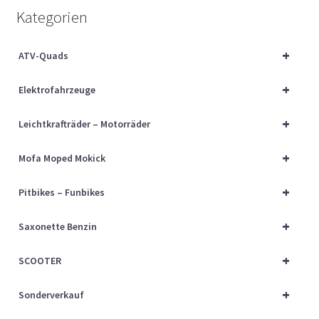
Über uns
Kategorien
Vertrag widerrufen
+
ATV-Quads
+
Widerrufsbelehrung
Elektrofahrzeuge
+
Leichtkrafträder – Motorräder
Cart
+
Mofa Moped Mokick
Checkout
+
Pitbikes – Funbikes
My account
+
Saxonette Benzin
+
SCOOTER
+
Sonderverkauf