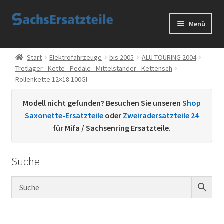
Zur
Zum
Menü
Navigation
Inhalt
springen
springen
Start
Start
Elektrofahrzeuge
bis 2005
ALU TOURING 2004
Tretlager - Kette - Pedale - Mittelständer - Kettensch
AGB
Rollenkette 12×18 100Gl
Datenschutzerklärung
Modell nicht gefunden? Besuchen Sie unseren
Shop
Saxonette-Ersatzteile
oder
Zweiradersatzteile 24
Impressum
für Mifa / Sachsenring Ersatzteile.
Kontakt
Suche
Sachs Ersatzteile
Sachsteile