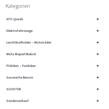
Über uns
Kategorien
Vertrag widerrufen
+
ATV-Quads
+
Widerrufsbelehrung
Elektrofahrzeuge
+
Leichtkrafträder – Motorräder
Cart
+
Mofa Moped Mokick
Checkout
+
Pitbikes – Funbikes
My account
+
Saxonette Benzin
+
SCOOTER
+
Sonderverkauf