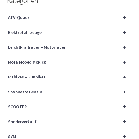
Kategorien
Über uns
+
ATV-Quads
Vertrag widerrufen
+
Elektrofahrzeuge
Widerrufsbelehrung
+
Leichtkrafträder – Motorräder
Cart
+
Mofa Moped Mokick
Checkout
+
Pitbikes – Funbikes
My account
+
Saxonette Benzin
+
SCOOTER
+
Sonderverkauf
+
SYM