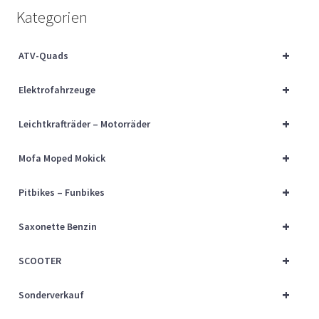
Über uns
Kategorien
Vertrag widerrufen
+
ATV-Quads
+
Widerrufsbelehrung
Elektrofahrzeuge
+
Leichtkrafträder – Motorräder
Cart
+
Mofa Moped Mokick
Checkout
+
Pitbikes – Funbikes
My account
+
Saxonette Benzin
+
SCOOTER
+
Sonderverkauf