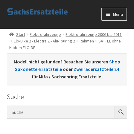
Zur
Zum
Menü
Navigation
Inhalt
springen
springen
Start
Start
Elektrofahrzeuge
Elektrofahrzeuge 2006 bis 2011
Elo-Bike 2 - Electra 2 - Alu-Touring 2
Rahmen
SATTEL ohne
AGB
Kloben ELO-DE
Datenschutzerklärung
Modell nicht gefunden? Besuchen Sie unseren
Shop
Saxonette-Ersatzteile
oder
Zweiradersatzteile 24
Impressum
für Mifa / Sachsenring Ersatzteile.
Kontakt
Suche
Sachs Ersatzteile
Sachsteile