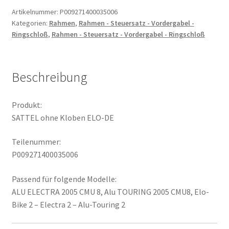
DE
Artikelnummer:
P009271400035006
Kategorien:
Rahmen
,
Rahmen - Steuersatz - Vordergabel -
Menge
Ringschloß
,
Rahmen - Steuersatz - Vordergabel - Ringschloß
Beschreibung
Produkt:
SATTEL ohne Kloben ELO-DE
Teilenummer:
P009271400035006
Passend für folgende Modelle:
ALU ELECTRA 2005 CMU 8, Alu TOURING 2005 CMU8, Elo-
Bike 2 – Electra 2 – Alu-Touring 2