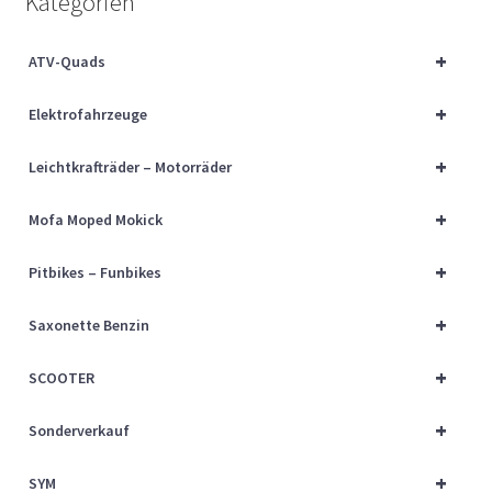
Kategorien
Über uns
+
ATV-Quads
Vertrag widerrufen
+
Elektrofahrzeuge
Widerrufsbelehrung
+
Leichtkrafträder – Motorräder
Cart
+
Mofa Moped Mokick
Checkout
+
Pitbikes – Funbikes
My account
+
Saxonette Benzin
+
SCOOTER
+
Sonderverkauf
+
SYM