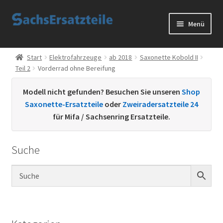
Zur
Zum
Menü
Navigation
Inhalt
springen
springen
Start
Start
Elektrofahrzeuge
ab 2018
Saxonette Kobold II
Teil 2
Vorderrad ohne Bereifung
AGB
Modell nicht gefunden? Besuchen Sie unseren
Shop
Datenschutzerklärung
Saxonette-Ersatzteile
oder
Zweiradersatzteile 24
für Mifa / Sachsenring Ersatzteile.
Impressum
Suche
Kontakt
Sachs Ersatzteile
Sachsteile