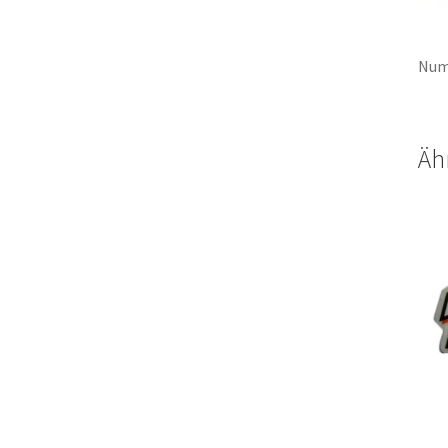
Num
Äh