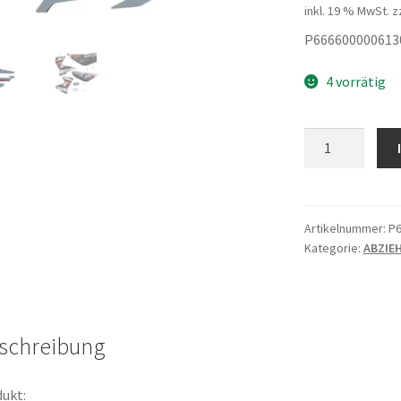
inkl. 19 % MwSt.
z
P666600000613
4 vorrätig
ABZIEHBILDER
Menge
Artikelnummer:
P6
Kategorie:
ABZIE
schreibung
ukt: