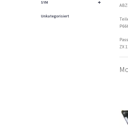
+
SYM
ABZ
Unkategorisiert
Tei
P66
Pass
ZX 1
Mo