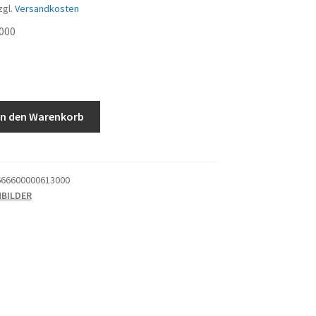
zgl.
Versandkosten
000
In den Warenkorb
66600000613000
HBILDER