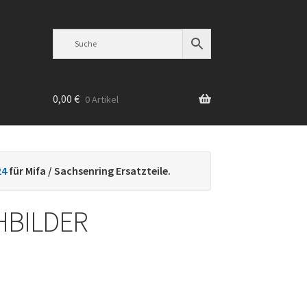
0,00
€
0 Artikel
n
24
für Mifa / Sachsenring Ersatzteile.
HBILDER