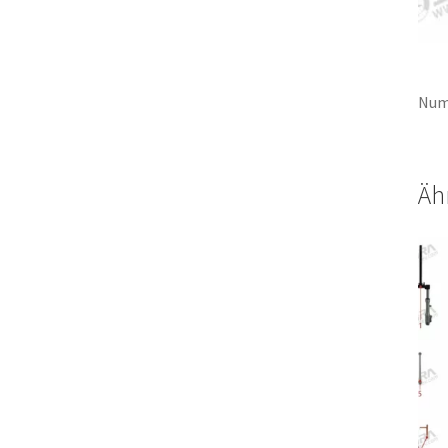
Num
Äh