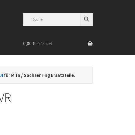
0,00
€
0 Artikel
n
24
für Mifa / Sachsenring Ersatzteile.
VR