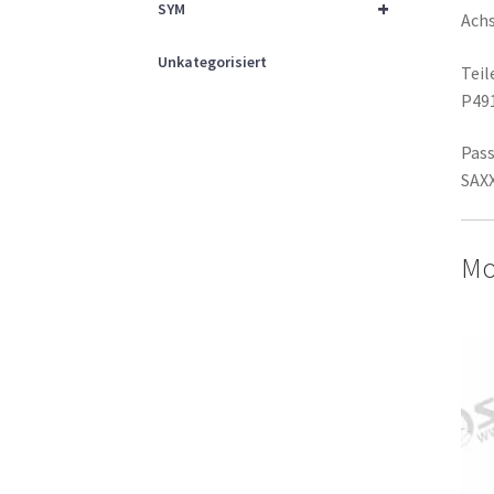
+
SYM
Ach
Unkategorisiert
Tei
P49
Pass
SAXX
Mo