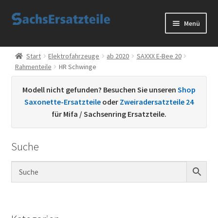
Zur
Zum
Menü
Navigation
Inhalt
springen
springen
Start
Start
Elektrofahrzeuge
ab 2020
SAXXX E-Bee 20
Rahmenteile
HR Schwinge
AGB
Modell nicht gefunden? Besuchen Sie unseren
Shop
Datenschutzerklärung
Saxonette-Ersatzteile
oder
Zweiradersatzteile 24
für Mifa / Sachsenring Ersatzteile.
Impressum
Suche
Kontakt
Sachs Ersatzteile
Sachsteile