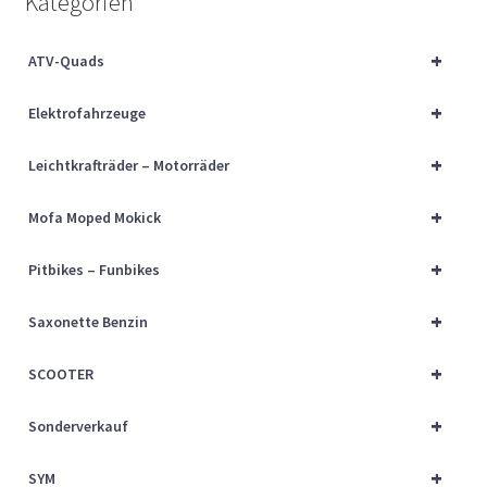
Kategorien
Über uns
+
ATV-Quads
Vertrag widerrufen
+
Elektrofahrzeuge
Widerrufsbelehrung
+
Leichtkrafträder – Motorräder
Cart
+
Mofa Moped Mokick
Checkout
+
Pitbikes – Funbikes
My account
+
Saxonette Benzin
+
SCOOTER
+
Sonderverkauf
+
SYM