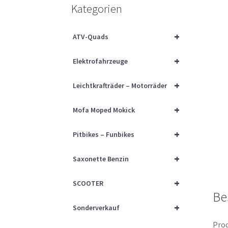
Kategorien
+
ATV-Quads
+
Elektrofahrzeuge
+
Leichtkrafträder – Motorräder
+
Mofa Moped Mokick
+
Pitbikes – Funbikes
+
Saxonette Benzin
+
SCOOTER
Be
+
Sonderverkauf
Prod