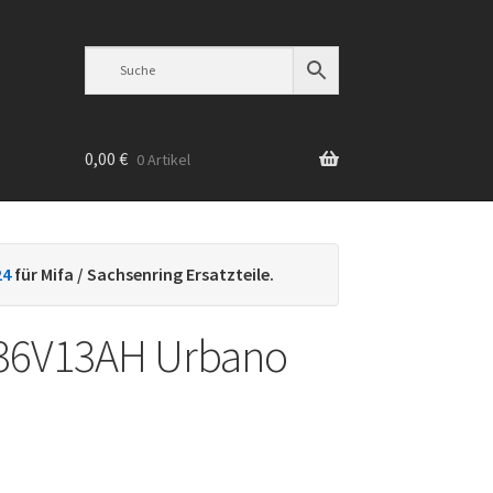
0,00
€
0 Artikel
n
24
für Mifa / Sachsenring Ersatzteile.
36V13AH Urbano