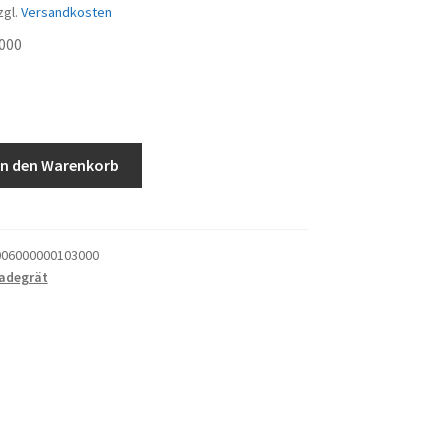
zgl.
Versandkosten
000
In den Warenkorb
06000000103000
adegrät