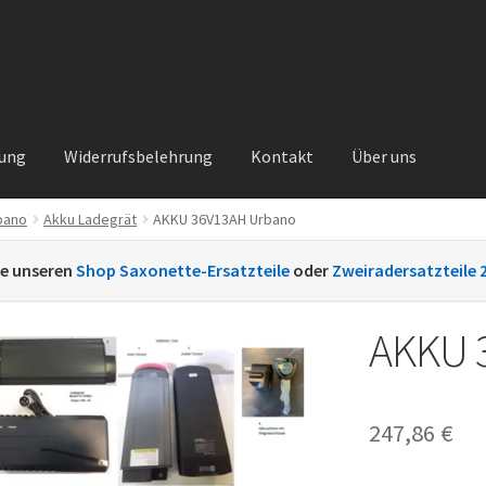
rung
Widerrufsbelehrung
Kontakt
Über uns
bano
Akku Ladegrät
AKKU 36V13AH Urbano
Kontakt
Sachs Ersatzteile
Sachsteile
Über uns
Vertrag widerrufe
ie unseren
Shop Saxonette-Ersatzteile
oder
Zweiradersatzteile 
nt
AKKU 
247,86
€