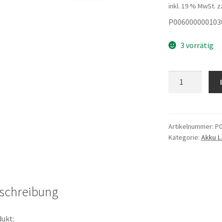
inkl. 19 % MwSt.
z
P006000000103
3 vorrätig
AKKU
36V13AH
Urbano
Menge
Artikelnummer:
P0
Kategorie:
Akku L
schreibung
ukt: