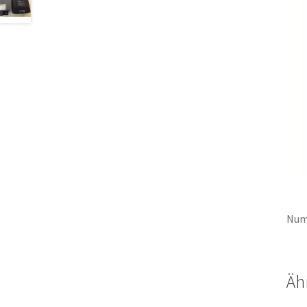
Num
Äh