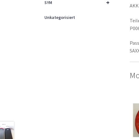
+
SYM
AKK
Unkategorisiert
Tei
P00
Pass
SAX
Mo