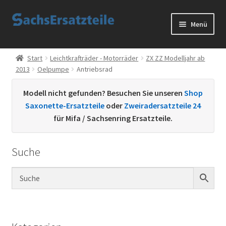
Zur
Zum
Menü
Navigation
Inhalt
springen
springen
Start
Start
Leichtkrafträder - Motorräder
ZX ZZ Modelljahr ab
2013
Oelpumpe
Antriebsrad
AGB
Modell nicht gefunden? Besuchen Sie unseren
Shop
Datenschutzerklärung
Saxonette-Ersatzteile
oder
Zweiradersatzteile 24
für Mifa / Sachsenring Ersatzteile.
Impressum
Suche
Kontakt
Sachs Ersatzteile
Sachsteile