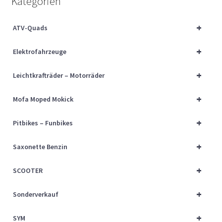
Kategorien
Über uns
+
ATV-Quads
Vertrag widerrufen
+
Elektrofahrzeuge
Widerrufsbelehrung
+
Leichtkrafträder – Motorräder
Cart
+
Mofa Moped Mokick
Checkout
+
Pitbikes – Funbikes
My account
+
Saxonette Benzin
+
SCOOTER
+
Sonderverkauf
+
SYM