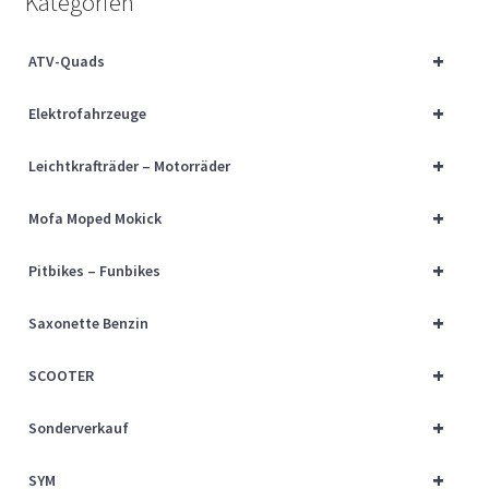
Kategorien
Über uns
+
ATV-Quads
Vertrag widerrufen
+
Elektrofahrzeuge
Widerrufsbelehrung
+
Leichtkrafträder – Motorräder
Cart
+
Mofa Moped Mokick
Checkout
+
Pitbikes – Funbikes
My account
+
Saxonette Benzin
+
SCOOTER
+
Sonderverkauf
+
SYM