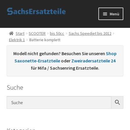
Zur
Zum
Menü
Navigation
Inhalt
springen
springen
Start
Start
SCOOTER
bis 50cc
Sachs Speedjet bis 2012
Elektrik 1
Batterie komplett
AGB
Modell nicht gefunden? Besuchen Sie unseren
Shop
Datenschutzerklärung
Saxonette-Ersatzteile
oder
Zweiradersatzteile 24
für Mifa / Sachsenring Ersatzteile.
Impressum
Suche
Kontakt
Sachs Ersatzteile
Sachsteile