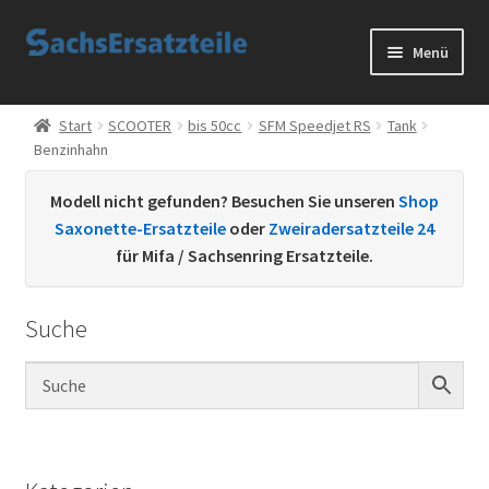
Zur
Zum
Menü
Navigation
Inhalt
springen
springen
Start
Start
SCOOTER
bis 50cc
SFM Speedjet RS
Tank
Benzinhahn
AGB
Modell nicht gefunden? Besuchen Sie unseren
Shop
Datenschutzerklärung
Saxonette-Ersatzteile
oder
Zweiradersatzteile 24
für Mifa / Sachsenring Ersatzteile.
Impressum
Suche
Kontakt
Sachs Ersatzteile
Sachsteile