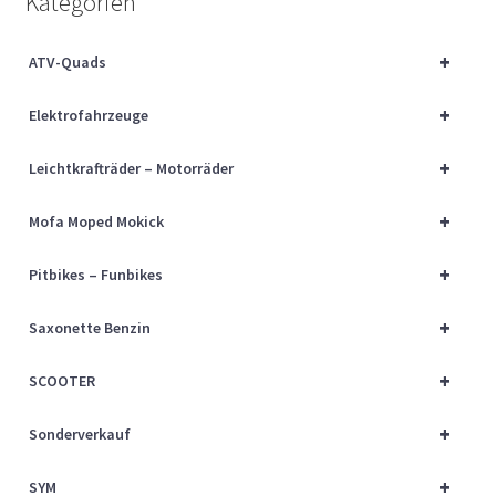
Kategorien
Über uns
+
ATV-Quads
Vertrag widerrufen
+
Elektrofahrzeuge
Widerrufsbelehrung
+
Leichtkrafträder – Motorräder
Cart
+
Mofa Moped Mokick
Checkout
+
Pitbikes – Funbikes
My account
+
Saxonette Benzin
+
SCOOTER
+
Sonderverkauf
+
SYM