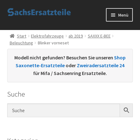
Zur
Zum
Menü
Navigation
Inhalt
springen
springen
Start
Start
Elektrofahrzeuge
ab 2019
SAXXX E-BEE
Beleuchtung
Blinker vorneset
AGB
Modell nicht gefunden? Besuchen Sie unseren
Shop
Datenschutzerklärung
Saxonette-Ersatzteile
oder
Zweiradersatzteile 24
für Mifa / Sachsenring Ersatzteile.
Impressum
Suche
Kontakt
Sachs Ersatzteile
Sachsteile