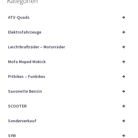
Kategorien
Über uns
+
ATV-Quads
Vertrag widerrufen
+
Elektrofahrzeuge
Widerrufsbelehrung
+
Leichtkrafträder – Motorräder
Cart
+
Mofa Moped Mokick
Checkout
+
Pitbikes – Funbikes
My account
+
Saxonette Benzin
+
SCOOTER
+
Sonderverkauf
+
SYM