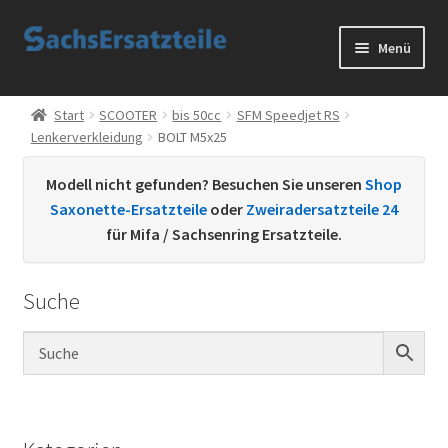
Zur
Zum
Menü
Navigation
Inhalt
springen
springen
Start
Start
SCOOTER
bis 50cc
SFM Speedjet RS
Lenkerverkleidung
BOLT M5x25
AGB
Modell nicht gefunden? Besuchen Sie unseren
Shop
Datenschutzerklärung
Saxonette-Ersatzteile
oder
Zweiradersatzteile 24
für Mifa / Sachsenring Ersatzteile.
Impressum
Suche
Kontakt
Sachs Ersatzteile
Sachsteile