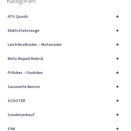
Kategorien
Über uns
+
ATV-Quads
Vertrag widerrufen
+
Elektrofahrzeuge
Widerrufsbelehrung
+
Leichtkrafträder – Motorräder
Cart
+
Mofa Moped Mokick
Checkout
+
Pitbikes – Funbikes
My account
+
Saxonette Benzin
+
SCOOTER
+
Sonderverkauf
+
SYM