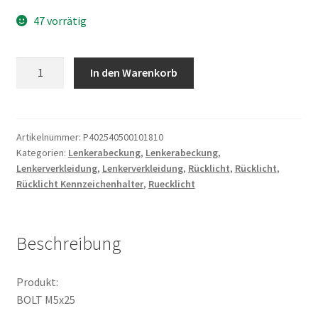
47 vorrätig
BOLT
In den Warenkorb
M5x25
Menge
Artikelnummer:
P402540500101810
Kategorien:
Lenkerabeckung
,
Lenkerabeckung
,
Lenkerverkleidung
,
Lenkerverkleidung
,
Rücklicht
,
Rücklicht
,
Rücklicht Kennzeichenhalter
,
Ruecklicht
Beschreibung
Produkt:
BOLT M5x25