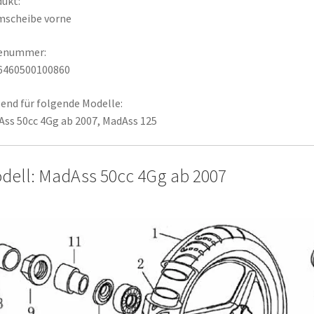
ukt:
mscheibe vorne
lenummer:
6460500100860
end für folgende Modelle:
ss 50cc 4Gg ab 2007, MadAss 125
dell: MadAss 50cc 4Gg ab 2007