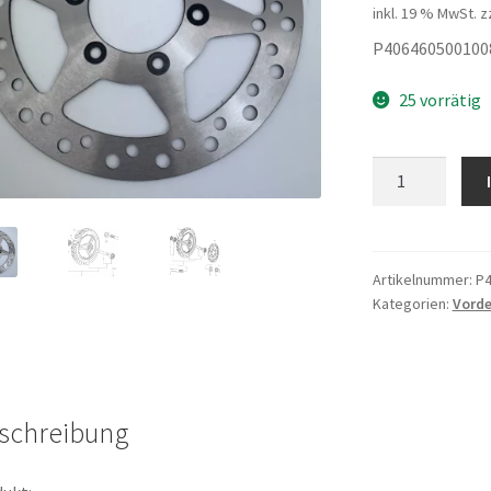
inkl. 19 % MwSt.
z
P406460500100
25 vorrätig
Bremscheibe
vorne
Menge
Artikelnummer:
P4
Kategorien:
Vorde
schreibung