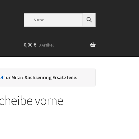
0,00
€
0 Artikel
n
24
für Mifa / Sachsenring Ersatzteile.
cheibe vorne