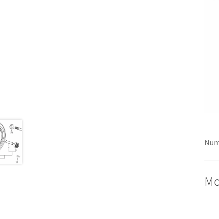
Num
Mo