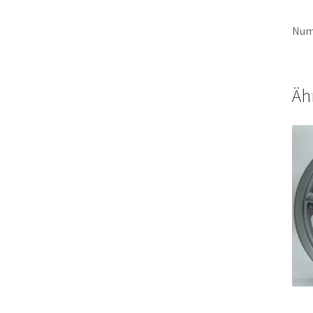
Num
Äh