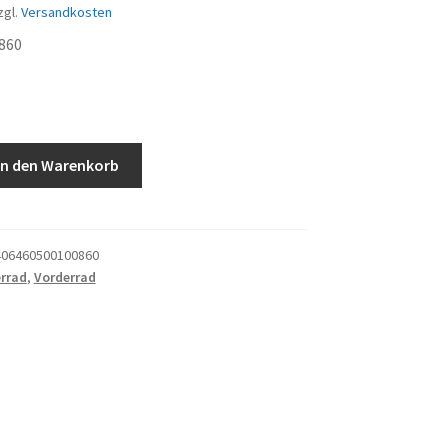
zgl.
Versandkosten
860
In den Warenkorb
06460500100860
rrad
,
Vorderrad