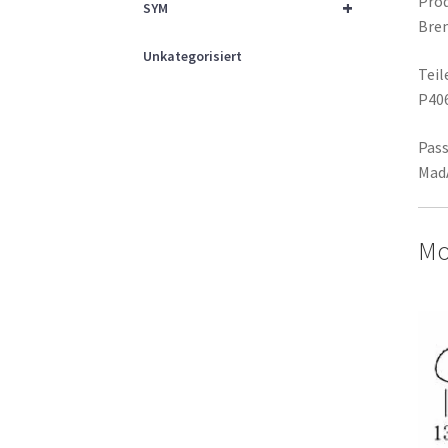
Prod
+
SYM
Bre
Unkategorisiert
Tei
P40
Pass
MadA
Mo