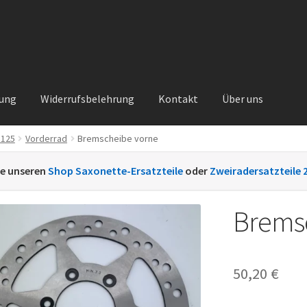
rung
Widerrufsbelehrung
Kontakt
Über uns
 125
Vorderrad
Bremscheibe vorne
Kontakt
Sachs Ersatzteile
Sachsteile
Über uns
Vertrag widerrufe
ie unseren
Shop Saxonette-Ersatzteile
oder
Zweiradersatzteile 
nt
Brems
50,20
€