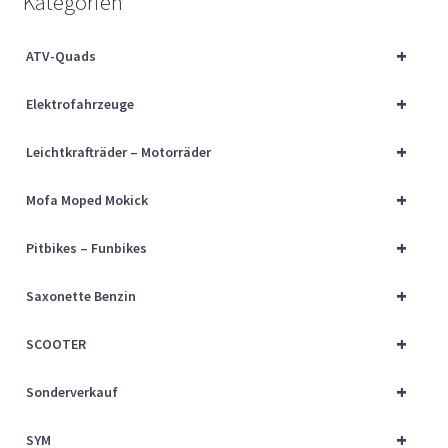
Kategorien
Über uns
+
ATV-Quads
Vertrag widerrufen
+
Elektrofahrzeuge
Widerrufsbelehrung
+
Leichtkrafträder – Motorräder
Cart
+
Mofa Moped Mokick
Checkout
+
Pitbikes – Funbikes
My account
+
Saxonette Benzin
+
SCOOTER
+
Sonderverkauf
+
SYM