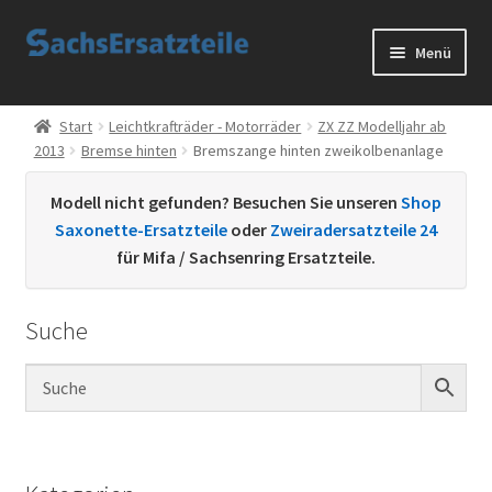
Zur
Zum
Menü
Navigation
Inhalt
springen
springen
Start
Start
Leichtkrafträder - Motorräder
ZX ZZ Modelljahr ab
2013
Bremse hinten
Bremszange hinten zweikolbenanlage
AGB
Modell nicht gefunden? Besuchen Sie unseren
Shop
Datenschutzerklärung
Saxonette-Ersatzteile
oder
Zweiradersatzteile 24
für Mifa / Sachsenring Ersatzteile.
Impressum
Suche
Kontakt
Sachs Ersatzteile
Sachsteile