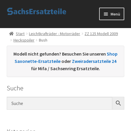
Zur
Zum
Menü
Navigation
Inhalt
springen
springen
Start
Start
Leichtkrafträder - Motorräder
ZZ 125 Modell 2009
Heckspoiler
Bush
AGB
Modell nicht gefunden? Besuchen Sie unseren
Shop
Datenschutzerklärung
Saxonette-Ersatzteile
oder
Zweiradersatzteile 24
für Mifa / Sachsenring Ersatzteile.
Impressum
Suche
Kontakt
Sachs Ersatzteile
Sachsteile