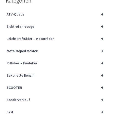
Kategorien
Über uns
+
ATV-Quads
Vertrag widerrufen
+
Elektrofahrzeuge
Widerrufsbelehrung
+
Leichtkrafträder – Motorräder
Cart
+
Mofa Moped Mokick
Checkout
+
Pitbikes – Funbikes
My account
+
Saxonette Benzin
+
SCOOTER
+
Sonderverkauf
+
SYM