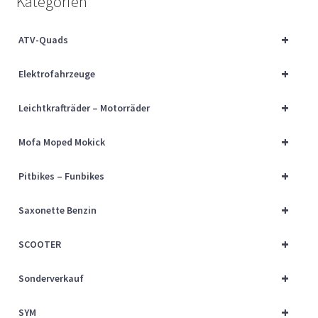
Kategorien
Über uns
+
ATV-Quads
Vertrag widerrufen
+
Elektrofahrzeuge
Widerrufsbelehrung
+
Leichtkrafträder – Motorräder
Cart
+
Mofa Moped Mokick
Checkout
+
Pitbikes – Funbikes
My account
+
Saxonette Benzin
+
SCOOTER
+
Sonderverkauf
+
SYM