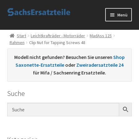
Zur
Zum
Menü
Navigation
Inhalt
springen
springen
Start
Start
Leichtkrafträder - Motorräder
MadAss 125
Rahmen
Clip Nut for Tapping Screws 48
AGB
Modell nicht gefunden? Besuchen Sie unseren
Shop
Datenschutzerklärung
Saxonette-Ersatzteile
oder
Zweiradersatzteile 24
für Mifa / Sachsenring Ersatzteile.
Impressum
Suche
Kontakt
Sachs Ersatzteile
Sachsteile