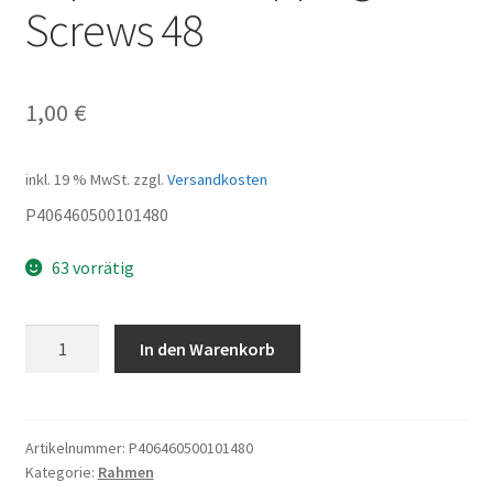
Screws 48
1,00
€
inkl. 19 % MwSt.
zzgl.
Versandkosten
P406460500101480
63 vorrätig
Clip
In den Warenkorb
Nut
for
Tapping
Screws
Artikelnummer:
P406460500101480
Kategorie:
Rahmen
48