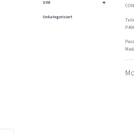
+
SYM
CON
Unkategorisiert
Tei
P40
Pass
MadA
Mo