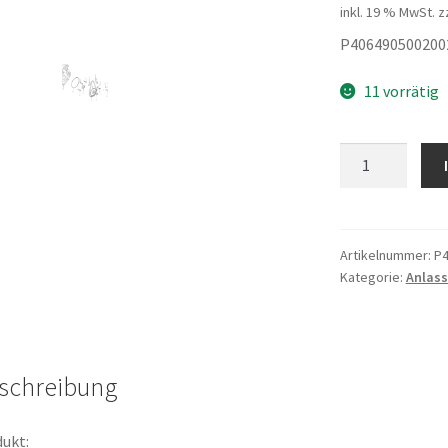
inkl. 19 % MwSt.
z
P406490500200
11 vorrätig
CONICAL
VALVE
SEAT
Menge
Artikelnummer:
P4
Kategorie:
Anlass
schreibung
ukt: