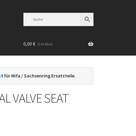
0,00
€
0 Artikel
n
24
für Mifa / Sachsenring Ersatzteile.
AL VALVE SEAT