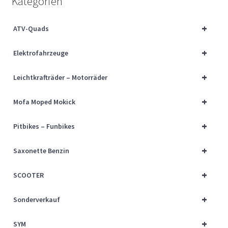
Kategorien
Über uns
+
ATV-Quads
Vertrag widerrufen
+
Elektrofahrzeuge
Widerrufsbelehrung
+
Leichtkrafträder – Motorräder
Cart
+
Mofa Moped Mokick
Checkout
+
Pitbikes – Funbikes
My account
+
Saxonette Benzin
+
SCOOTER
+
Sonderverkauf
+
SYM