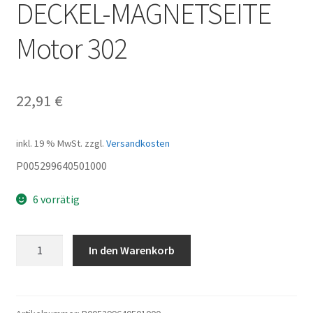
DECKEL-MAGNETSEITE
Motor 302
22,91
€
inkl. 19 % MwSt.
zzgl.
Versandkosten
P005299640501000
6 vorrätig
DECKEL-
In den Warenkorb
MAGNETSEITE
Motor
302
Menge