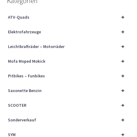
Kategorien
Über uns
+
ATV-Quads
Vertrag widerrufen
+
Elektrofahrzeuge
Widerrufsbelehrung
+
Leichtkrafträder – Motorräder
Cart
+
Mofa Moped Mokick
Checkout
+
Pitbikes – Funbikes
My account
+
Saxonette Benzin
+
SCOOTER
+
Sonderverkauf
+
SYM