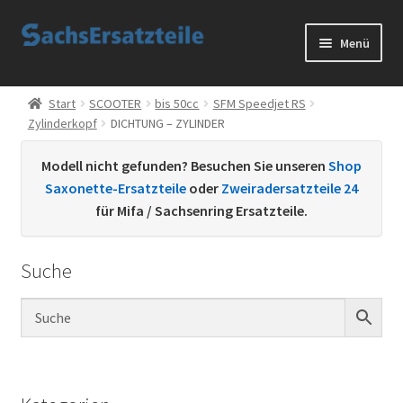
Zur
Zum
Menü
Navigation
Inhalt
springen
springen
Start
Start
SCOOTER
bis 50cc
SFM Speedjet RS
Zylinderkopf
DICHTUNG – ZYLINDER
AGB
Modell nicht gefunden? Besuchen Sie unseren
Shop
Datenschutzerklärung
Saxonette-Ersatzteile
oder
Zweiradersatzteile 24
für Mifa / Sachsenring Ersatzteile.
Impressum
Suche
Kontakt
Sachs Ersatzteile
Sachsteile