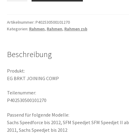
JOINING
COMP
Menge
Artikelnummer:
P402530500101270
Kategorien:
Rahmen
,
Rahmen
,
Rahmen zsb
Beschreibung
Produkt:
EG BRKT JOINING COMP
Teilenummer:
P402530500101270
Passend für folgende Modelle:
Sachs Speedforce bis 2012, SFM Speedjet SFM Speedjet II ab
2011, Sachs Speedjet bis 2012