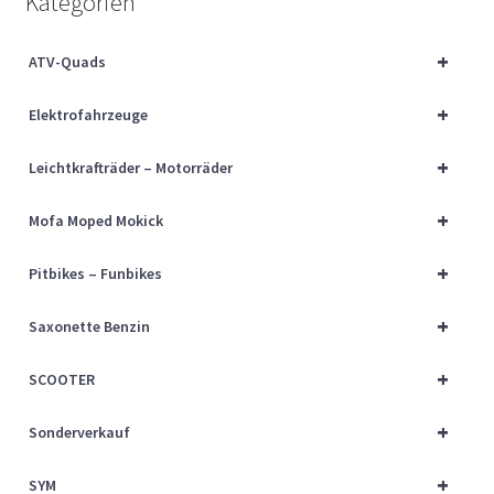
Kategorien
Über uns
+
ATV-Quads
Vertrag widerrufen
+
Elektrofahrzeuge
Widerrufsbelehrung
+
Leichtkrafträder – Motorräder
Cart
+
Mofa Moped Mokick
Checkout
+
Pitbikes – Funbikes
My account
+
Saxonette Benzin
+
SCOOTER
+
Sonderverkauf
+
SYM