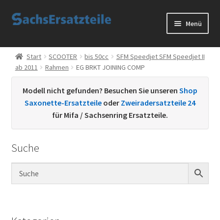
Zur
Zum
Menü
Navigation
Inhalt
springen
springen
Start
Start
SCOOTER
bis 50cc
SFM Speedjet SFM Speedjet II
ab 2011
Rahmen
EG BRKT JOINING COMP
AGB
Modell nicht gefunden? Besuchen Sie unseren
Shop
Datenschutzerklärung
Saxonette-Ersatzteile
oder
Zweiradersatzteile 24
für Mifa / Sachsenring Ersatzteile.
Impressum
Suche
Kontakt
Sachs Ersatzteile
Sachsteile