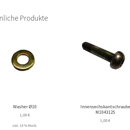
nliche Produkte
Washer Ø10
Innensechskantschraub
M1043125
1,00
€
1,00
€
inkl. 19 % MwSt.