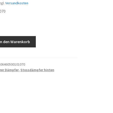
zgl.
Versandkosten
070
In den Warenkorb
06460500101070
rer Dämpfer
,
Stossdämpfer hinten