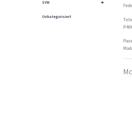
+
SYM
Fede
Unkategorisiert
Tei
P40
Pass
MadA
Mo