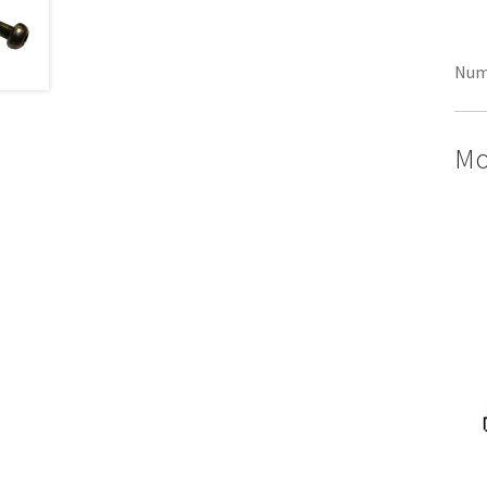
Num
Mo