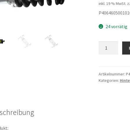
inkl. 19 % MwSt.
z
P406460500101
24 vorrätig
Federbein
schwarz
Menge
Artikelnummer:
P4
Kategorien:
Hinte
schreibung
ukt: