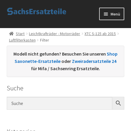
Zur
Zum
Menü
Navigation
Inhalt
springen
springen
Start
Start
Leichtkrafträder - Motorräder
XTC S-125 ab 2015
Luftfilterkasten
Filter
AGB
Modell nicht gefunden? Besuchen Sie unseren
Shop
Datenschutzerklärung
Saxonette-Ersatzteile
oder
Zweiradersatzteile 24
für Mifa / Sachsenring Ersatzteile.
Impressum
Suche
Kontakt
Sachs Ersatzteile
Sachsteile