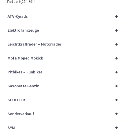
Kategorien
Über uns
+
ATV-Quads
Vertrag widerrufen
+
Elektrofahrzeuge
Widerrufsbelehrung
+
Leichtkrafträder – Motorräder
Cart
+
Mofa Moped Mokick
Checkout
+
Pitbikes – Funbikes
My account
+
Saxonette Benzin
+
SCOOTER
+
Sonderverkauf
+
SYM