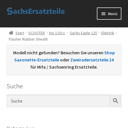
Zur
Zum
Menü
Navigation
Inhalt
springen
springen
Start
Start
SCOOTER
bis 125cc
Sachs Eagle 125
Elektrik
Flasher Rubber Sheath
AGB
Modell nicht gefunden? Besuchen Sie unseren
Shop
Datenschutzerklärung
Saxonette-Ersatzteile
oder
Zweiradersatzteile 24
für Mifa / Sachsenring Ersatzteile.
Impressum
Suche
Kontakt
Sachs Ersatzteile
Sachsteile