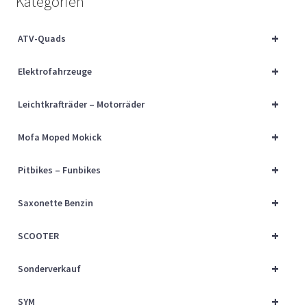
Kategorien
Über uns
+
ATV-Quads
Vertrag widerrufen
+
Elektrofahrzeuge
Widerrufsbelehrung
+
Leichtkrafträder – Motorräder
Cart
+
Mofa Moped Mokick
Checkout
+
Pitbikes – Funbikes
My account
+
Saxonette Benzin
+
SCOOTER
+
Sonderverkauf
+
SYM