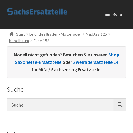
Zur
Zum
Menü
Navigation
Inhalt
springen
springen
Start
Start
Leichtkrafträder - Motorräder
MadAss 125
Kabelbaum
Fuse 15A
AGB
Modell nicht gefunden? Besuchen Sie unseren
Shop
Datenschutzerklärung
Saxonette-Ersatzteile
oder
Zweiradersatzteile 24
für Mifa / Sachsenring Ersatzteile.
Impressum
Suche
Kontakt
Sachs Ersatzteile
Sachsteile