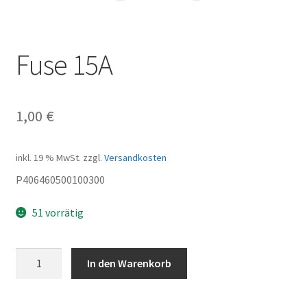
Fuse 15A
1,00
€
inkl. 19 % MwSt.
zzgl.
Versandkosten
P406460500100300
51 vorrätig
Fuse
In den Warenkorb
15A
Menge