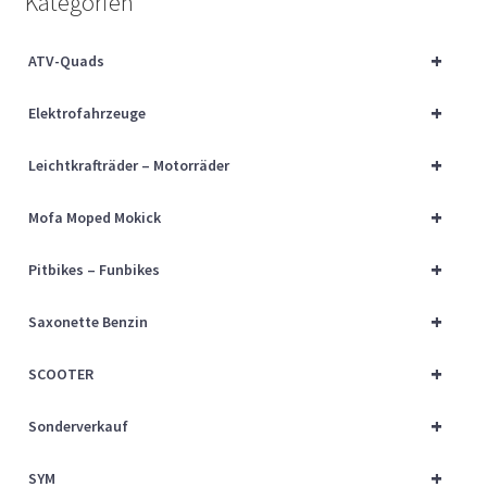
Kategorien
Über uns
+
ATV-Quads
Vertrag widerrufen
+
Elektrofahrzeuge
Widerrufsbelehrung
+
Leichtkrafträder – Motorräder
Cart
+
Mofa Moped Mokick
Checkout
+
Pitbikes – Funbikes
My account
+
Saxonette Benzin
+
SCOOTER
+
Sonderverkauf
+
SYM