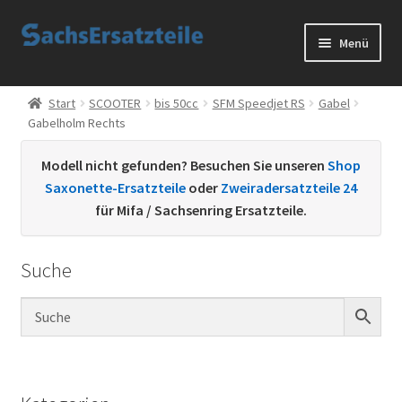
Zur
Zum
Menü
Navigation
Inhalt
springen
springen
Start
Start
SCOOTER
bis 50cc
SFM Speedjet RS
Gabel
Gabelholm Rechts
AGB
Modell nicht gefunden? Besuchen Sie unseren
Shop
Datenschutzerklärung
Saxonette-Ersatzteile
oder
Zweiradersatzteile 24
für Mifa / Sachsenring Ersatzteile.
Impressum
Suche
Kontakt
Sachs Ersatzteile
Sachsteile