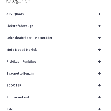
Kategorien
Über uns
+
ATV-Quads
Vertrag widerrufen
+
Elektrofahrzeuge
Widerrufsbelehrung
+
Leichtkrafträder – Motorräder
Cart
+
Mofa Moped Mokick
Checkout
+
Pitbikes – Funbikes
My account
+
Saxonette Benzin
+
SCOOTER
+
Sonderverkauf
+
SYM