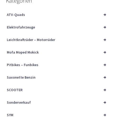
Kategorien
Über uns
+
ATV-Quads
Vertrag widerrufen
+
Elektrofahrzeuge
Widerrufsbelehrung
+
Leichtkrafträder – Motorräder
Cart
+
Mofa Moped Mokick
Checkout
+
Pitbikes – Funbikes
My account
+
Saxonette Benzin
+
SCOOTER
+
Sonderverkauf
+
SYM