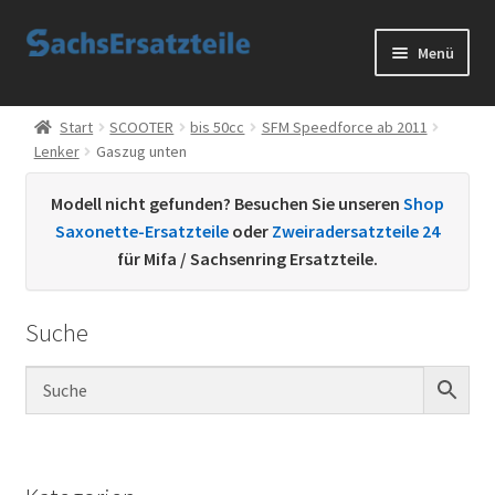
Zur
Zum
Menü
Navigation
Inhalt
springen
springen
Start
Start
SCOOTER
bis 50cc
SFM Speedforce ab 2011
Lenker
Gaszug unten
AGB
Modell nicht gefunden? Besuchen Sie unseren
Shop
Datenschutzerklärung
Saxonette-Ersatzteile
oder
Zweiradersatzteile 24
für Mifa / Sachsenring Ersatzteile.
Impressum
Suche
Kontakt
Sachs Ersatzteile
Sachsteile