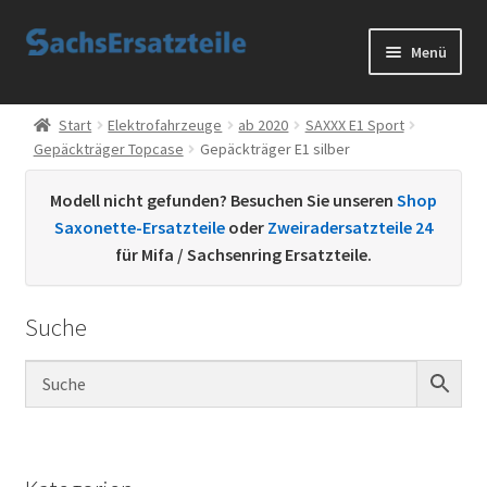
Zur
Zum
Menü
Navigation
Inhalt
springen
springen
Start
Start
Elektrofahrzeuge
ab 2020
SAXXX E1 Sport
Gepäckträger Topcase
Gepäckträger E1 silber
AGB
Modell nicht gefunden? Besuchen Sie unseren
Shop
Datenschutzerklärung
Saxonette-Ersatzteile
oder
Zweiradersatzteile 24
für Mifa / Sachsenring Ersatzteile.
Impressum
Suche
Kontakt
Sachs Ersatzteile
Sachsteile