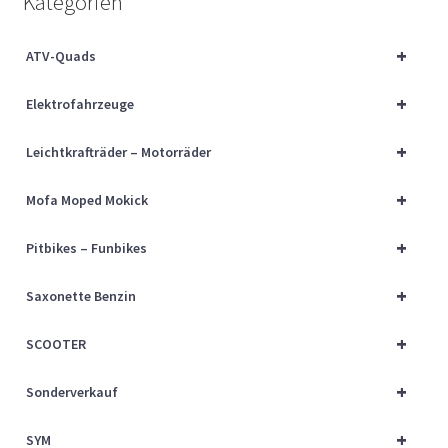
Kategorien
Über uns
+
ATV-Quads
Vertrag widerrufen
+
Elektrofahrzeuge
Widerrufsbelehrung
+
Leichtkrafträder – Motorräder
Cart
+
Mofa Moped Mokick
Checkout
+
Pitbikes – Funbikes
My account
+
Saxonette Benzin
+
SCOOTER
+
Sonderverkauf
+
SYM