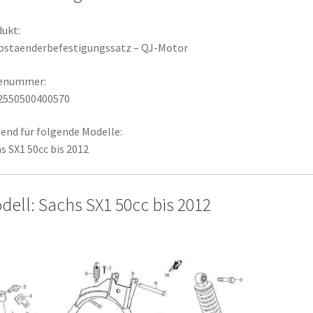
ukt:
pstaenderbefestigungssatz – QJ-Motor
lenummer:
2550500400570
end für folgende Modelle:
s SX1 50cc bis 2012
dell: Sachs SX1 50cc bis 2012