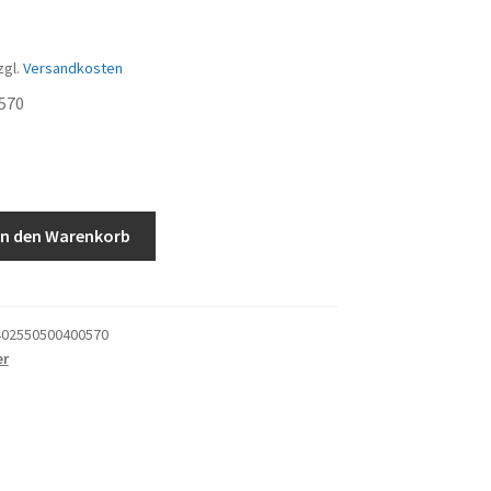
zgl.
Versandkosten
570
festigungssatz
In den Warenkorb
02550500400570
er