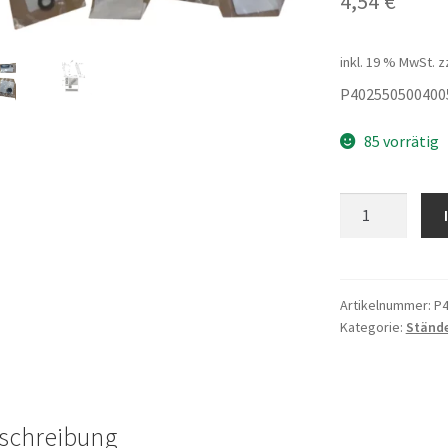
4,54
€
inkl. 19 % MwSt.
z
P402550500400
85 vorrätig
Haupstaenderbe
-
QJ-
Motor
Menge
Artikelnummer:
P4
Kategorie:
Ständ
schreibung