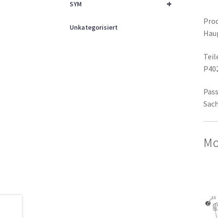
+
SYM
Prod
Unkategorisiert
Hau
Tei
P40
Pass
Sach
Mo