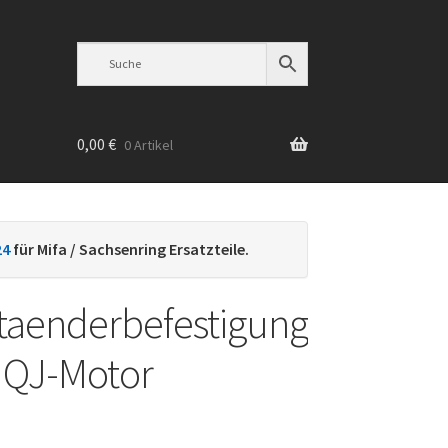
0,00
€
0 Artikel
n
24
für Mifa / Sachsenring Ersatzteile.
taenderbefestigung
– QJ-Motor