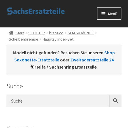
Zur
Zum
Menü
Navigation
Inhalt
springen
springen
Start
Start
SCOOTER
bis 50cc
SFM SX ab 2011
Scheibenbremse
Hauptzylinder-Set
AGB
Modell nicht gefunden? Besuchen Sie unseren
Shop
Datenschutzerklärung
Saxonette-Ersatzteile
oder
Zweiradersatzteile 24
für Mifa / Sachsenring Ersatzteile.
Impressum
Suche
Kontakt
Sachs Ersatzteile
Sachsteile