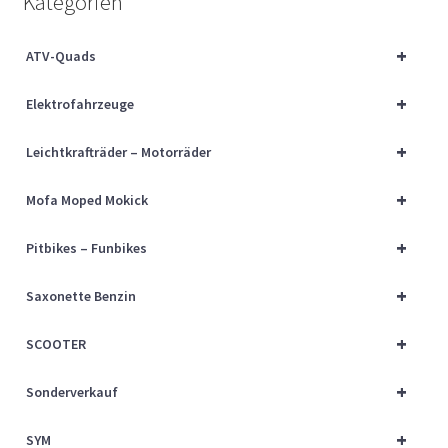
Kategorien
Über uns
+
ATV-Quads
Vertrag widerrufen
+
Elektrofahrzeuge
Widerrufsbelehrung
+
Leichtkrafträder – Motorräder
Cart
+
Mofa Moped Mokick
Checkout
+
Pitbikes – Funbikes
My account
+
Saxonette Benzin
+
SCOOTER
+
Sonderverkauf
+
SYM