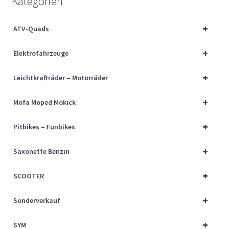
Kategorien
Über uns
+
ATV-Quads
Vertrag widerrufen
+
Elektrofahrzeuge
Widerrufsbelehrung
+
Leichtkrafträder – Motorräder
Cart
+
Mofa Moped Mokick
Checkout
+
Pitbikes – Funbikes
My account
+
Saxonette Benzin
+
SCOOTER
+
Sonderverkauf
+
SYM