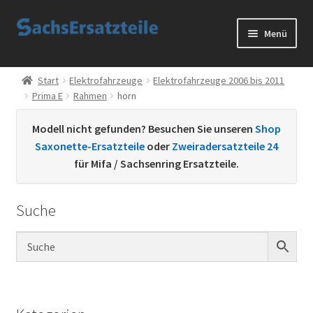
Zur
Zum
Menü
Navigation
Inhalt
springen
springen
Start
Start
Elektrofahrzeuge
Elektrofahrzeuge 2006 bis 2011
Prima E
Rahmen
horn
AGB
Modell nicht gefunden? Besuchen Sie unseren
Shop
Datenschutzerklärung
Saxonette-Ersatzteile
oder
Zweiradersatzteile 24
für Mifa / Sachsenring Ersatzteile.
Impressum
Suche
Kontakt
Sachs Ersatzteile
Sachsteile