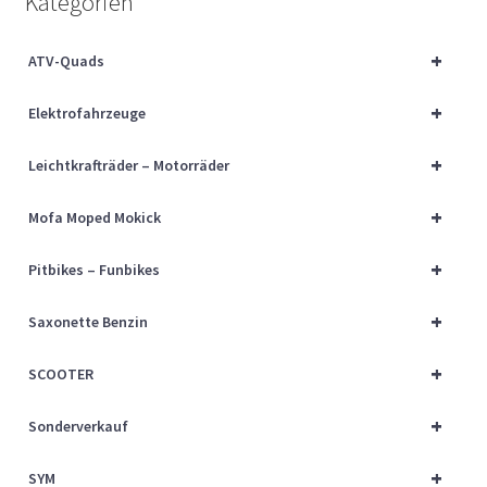
Kategorien
Über uns
+
ATV-Quads
Vertrag widerrufen
+
Elektrofahrzeuge
Widerrufsbelehrung
+
Leichtkrafträder – Motorräder
Cart
+
Mofa Moped Mokick
Checkout
+
Pitbikes – Funbikes
My account
+
Saxonette Benzin
+
SCOOTER
+
Sonderverkauf
+
SYM