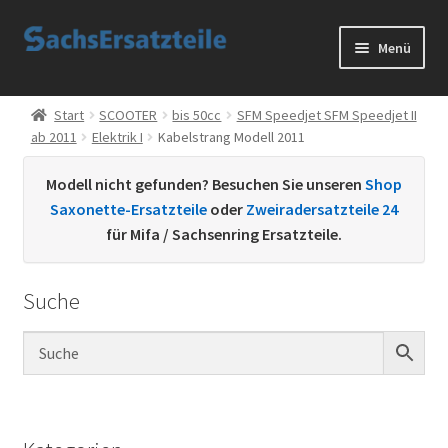
Zur
Zum
Menü
Navigation
Inhalt
springen
springen
Start
Start
SCOOTER
bis 50cc
SFM Speedjet SFM Speedjet II
ab 2011
Elektrik I
Kabelstrang Modell 2011
AGB
Modell nicht gefunden? Besuchen Sie unseren
Shop
Datenschutzerklärung
Saxonette-Ersatzteile
oder
Zweiradersatzteile 24
für Mifa / Sachsenring Ersatzteile.
Impressum
Suche
Kontakt
Sachs Ersatzteile
Sachsteile