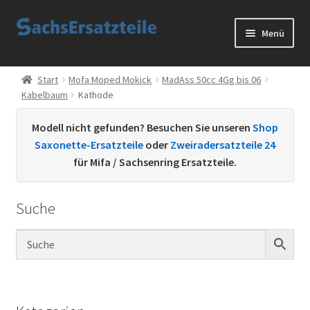
Zur
Zum
Menü
Navigation
Inhalt
springen
springen
Start
Start
Mofa Moped Mokick
MadAss 50cc 4Gg bis 06
Kabelbaum
Kathode
AGB
Modell nicht gefunden? Besuchen Sie unseren
Shop
Datenschutzerklärung
Saxonette-Ersatzteile
oder
Zweiradersatzteile 24
für Mifa / Sachsenring Ersatzteile.
Impressum
Suche
Kontakt
Sachs Ersatzteile
Sachsteile