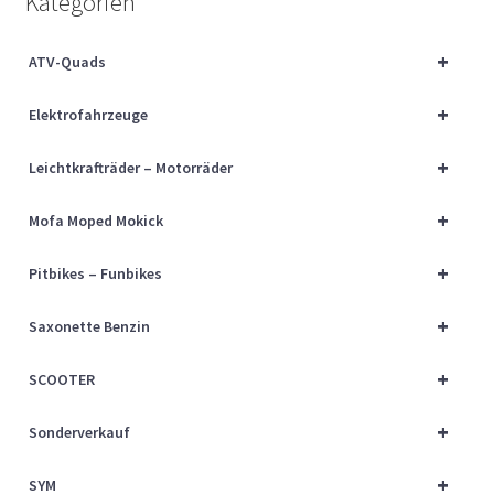
Kategorien
Über uns
+
ATV-Quads
Vertrag widerrufen
+
Elektrofahrzeuge
Widerrufsbelehrung
+
Leichtkrafträder – Motorräder
Cart
+
Mofa Moped Mokick
Checkout
+
Pitbikes – Funbikes
My account
+
Saxonette Benzin
+
SCOOTER
+
Sonderverkauf
+
SYM