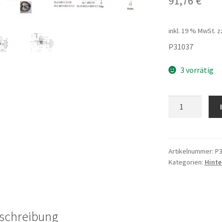
91,76
€
inkl. 19 % MwSt.
z
P31037
3 vorrätig
Keilriemen
Keilriemen
E1S
Menge
Artikelnummer:
P3
Kategorien:
Hinte
schreibung