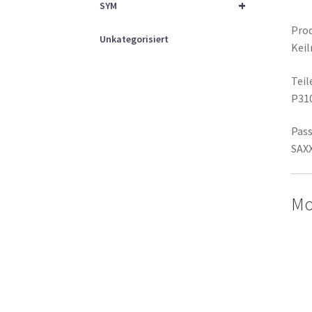
+
SYM
Prod
Unkategorisiert
Keil
Tei
P31
Pass
SAXX
Mo