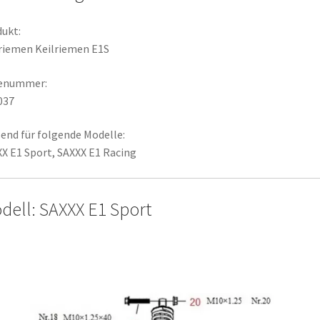
ukt:
riemen Keilriemen E1S
lenummer:
037
end für folgende Modelle:
X E1 Sport, SAXXX E1 Racing
dell: SAXXX E1 Sport