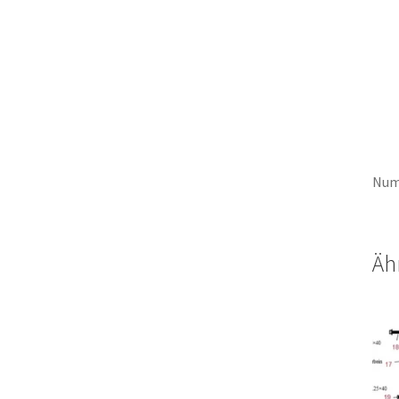
Num
Äh