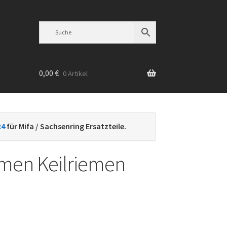
0,00
€
0 Artikel
n
24
für Mifa / Sachsenring Ersatzteile.
emen Keilriemen