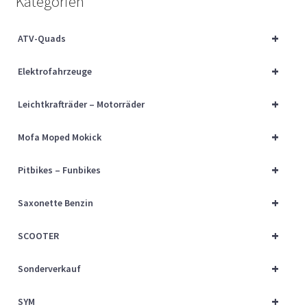
Kategorien
Über uns
+
ATV-Quads
Vertrag widerrufen
+
Elektrofahrzeuge
Widerrufsbelehrung
+
Leichtkrafträder – Motorräder
Cart
+
Mofa Moped Mokick
Checkout
+
Pitbikes – Funbikes
My account
+
Saxonette Benzin
+
SCOOTER
+
Sonderverkauf
+
SYM