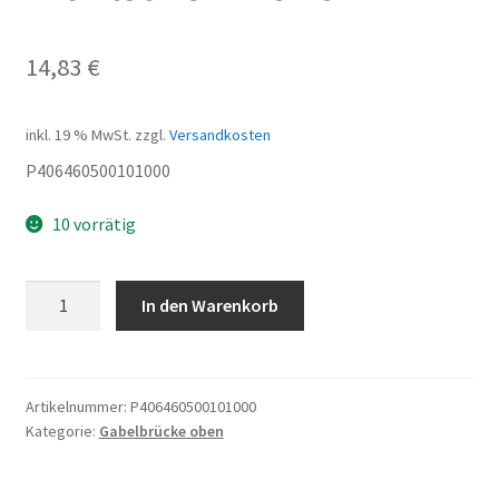
14,83
€
inkl. 19 % MwSt.
zzgl.
Versandkosten
P406460500101000
10 vorrätig
Klammer
In den Warenkorb
rechts
-
Frontscheinwerfer
Menge
Artikelnummer:
P406460500101000
Kategorie:
Gabelbrücke oben