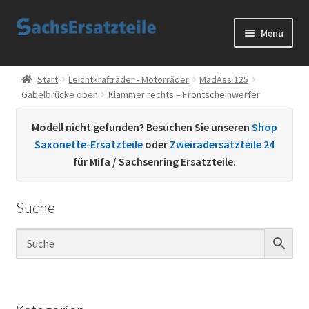
Zur
Zum
Menü
Navigation
Inhalt
springen
springen
Start
Start
Leichtkrafträder - Motorräder
MadAss 125
Gabelbrücke oben
Klammer rechts – Frontscheinwerfer
AGB
Modell nicht gefunden? Besuchen Sie unseren
Shop
Datenschutzerklärung
Saxonette-Ersatzteile
oder
Zweiradersatzteile 24
für Mifa / Sachsenring Ersatzteile.
Impressum
Suche
Kontakt
Sachs Ersatzteile
Sachsteile