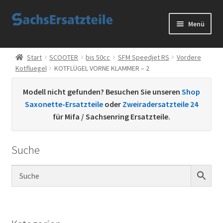
Zur
Zum
Menü
Navigation
Inhalt
springen
springen
Start
Start
SCOOTER
bis 50cc
SFM Speedjet RS
Vordere
Kotfluegel
KOTFLÜGEL VORNE KLAMMER – 2
AGB
Modell nicht gefunden? Besuchen Sie unseren
Shop
Datenschutzerklärung
Saxonette-Ersatzteile
oder
Zweiradersatzteile 24
für Mifa / Sachsenring Ersatzteile.
Impressum
Suche
Kontakt
Sachs Ersatzteile
Sachsteile