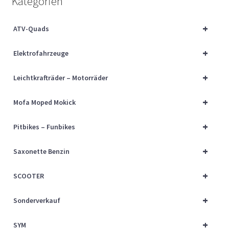
Kategorien
Über uns
+
ATV-Quads
Vertrag widerrufen
+
Elektrofahrzeuge
Widerrufsbelehrung
+
Leichtkrafträder – Motorräder
Cart
+
Mofa Moped Mokick
Checkout
+
Pitbikes – Funbikes
My account
+
Saxonette Benzin
+
SCOOTER
+
Sonderverkauf
+
SYM