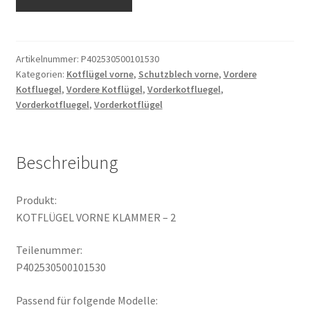
VORNE
KLAMMER
-
2
Artikelnummer:
P402530500101530
Kategorien:
Kotflügel vorne
,
Schutzblech vorne
,
Vordere
Menge
Kotfluegel
,
Vordere Kotflügel
,
Vorderkotfluegel
,
Vorderkotfluegel
,
Vorderkotflügel
Beschreibung
Produkt:
KOTFLÜGEL VORNE KLAMMER – 2
Teilenummer:
P402530500101530
Passend für folgende Modelle: