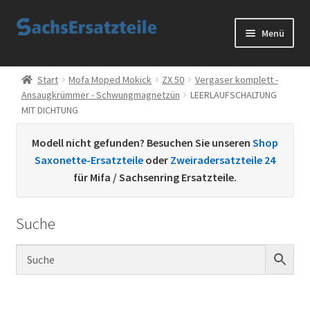
Zur
Zum
Menü
Navigation
Inhalt
springen
springen
Start
Start
Mofa Moped Mokick
ZX 50
Vergaser komplett -
Ansaugkrümmer - Schwungmagnetzün
LEERLAUFSCHALTUNG
AGB
MIT DICHTUNG
Datenschutzerklärung
Modell nicht gefunden? Besuchen Sie unseren
Shop
Saxonette-Ersatzteile
oder
Zweiradersatzteile 24
Impressum
für Mifa / Sachsenring Ersatzteile.
Kontakt
Suche
Sachs Ersatzteile
Sachsteile