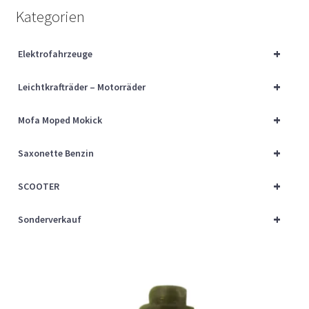
Über uns
Kategorien
Vertrag widerrufen
+
Elektrofahrzeuge
+
Widerrufsbelehrung
Leichtkrafträder – Motorräder
+
Mofa Moped Mokick
Cart
+
Saxonette Benzin
Checkout
+
SCOOTER
My account
+
Sonderverkauf