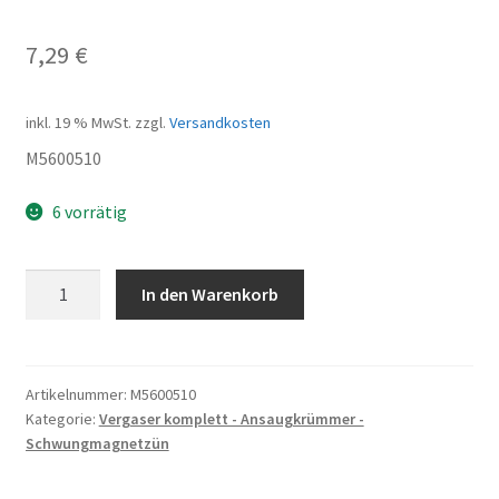
7,29
€
inkl. 19 % MwSt.
zzgl.
Versandkosten
M5600510
6 vorrätig
LEERLAUFSCHALTUNG
In den Warenkorb
MIT
DICHTUNG
Menge
Artikelnummer:
M5600510
Kategorie:
Vergaser komplett - Ansaugkrümmer -
Schwungmagnetzün