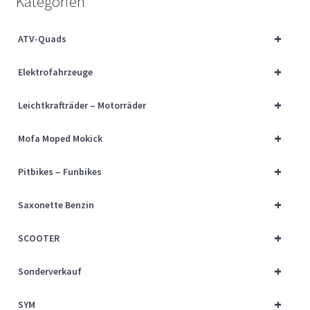
Kategorien
Über uns
+
ATV-Quads
Vertrag widerrufen
+
Elektrofahrzeuge
Widerrufsbelehrung
+
Leichtkrafträder – Motorräder
Cart
+
Mofa Moped Mokick
Checkout
+
Pitbikes – Funbikes
My account
+
Saxonette Benzin
+
SCOOTER
+
Sonderverkauf
+
SYM