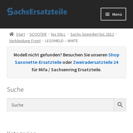
Zur
Zum
Menü
Navigation
Inhalt
springen
springen
Start
Start
SCOOTER
bis 50cc
Sachs Speedjet bis 2012
Verkleidung Front
LEGSHIELD – WHITE
AGB
Modell nicht gefunden? Besuchen Sie unseren
Shop
Datenschutzerklärung
Saxonette-Ersatzteile
oder
Zweiradersatzteile 24
für Mifa / Sachsenring Ersatzteile.
Impressum
Suche
Kontakt
Sachs Ersatzteile
Sachsteile